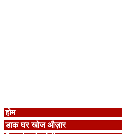
होम
डाक घर खोज औज़ार