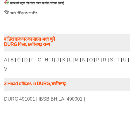
बगल की सूची को ताज़ा करने के लिए चटका लगाएँ
खाना निष्क्रिय/अचयनित
वांछित डाक घर का पहला अक्षर चुनें
DURG जिला, छत्तीसगढ़ राज्य
A
|
B
|
C
|
D
|
F
|
G
|
H
|
I
|
J
|
K
|
L
|
M
|
N
|
O
|
P
|
R
|
S
|
T
|
U
|
V
|
2 Head offices in DURG, छत्तीसगढ़
DURG 491001
|
IBSB BHILAI 490001
|