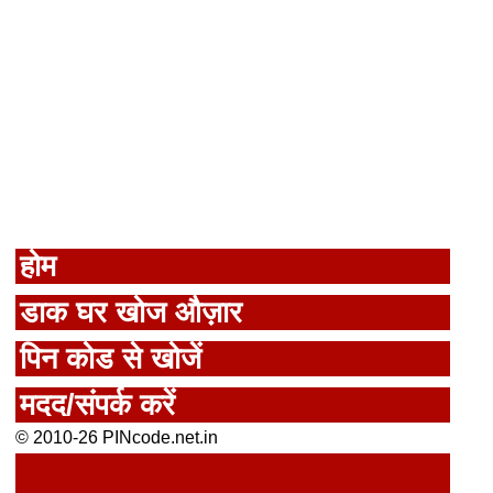
होम
डाक घर खोज औज़ार
पिन कोड से खोजें
मदद/संपर्क करें
© 2010-26 PINcode.net.in