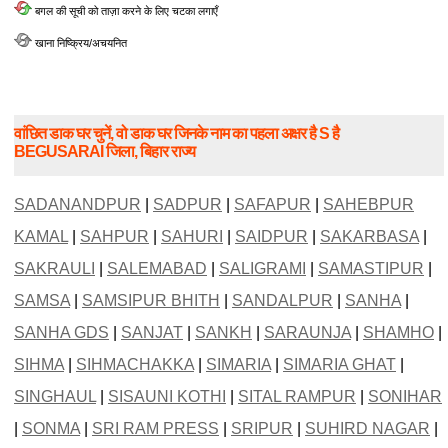
बगल की सूची को ताज़ा करने के लिए चटका लगाएँ
खाना निष्क्रिय/अचयनित
वांछित डाक घर चुनें, वो डाक घर जिनके नाम का पहला अक्षर है S है
BEGUSARAI जिला, बिहार राज्य
SADANANDPUR
|
SADPUR
|
SAFAPUR
|
SAHEBPUR
KAMAL
|
SAHPUR
|
SAHURI
|
SAIDPUR
|
SAKARBASA
|
SAKRAULI
|
SALEMABAD
|
SALIGRAMI
|
SAMASTIPUR
|
SAMSA
|
SAMSIPUR BHITH
|
SANDALPUR
|
SANHA
|
SANHA GDS
|
SANJAT
|
SANKH
|
SARAUNJA
|
SHAMHO
|
SIHMA
|
SIHMACHAKKA
|
SIMARIA
|
SIMARIA GHAT
|
SINGHAUL
|
SISAUNI KOTHI
|
SITAL RAMPUR
|
SONIHAR
|
SONMA
|
SRI RAM PRESS
|
SRIPUR
|
SUHIRD NAGAR
|