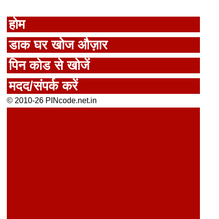
होम
डाक घर खोज औज़ार
पिन कोड से खोजें
मदद/संपर्क करें
© 2010-26 PINcode.net.in