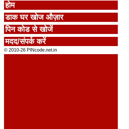
होम
डाक घर खोज औज़ार
पिन कोड से खोजें
मदद/संपर्क करें
© 2010-26 PINcode.net.in