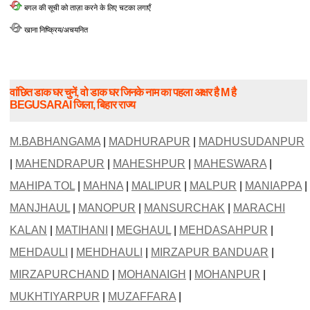
बगल की सूची को ताज़ा करने के लिए चटका लगाएँ
खाना निष्क्रिय/अचयनित
वांछित डाक घर चुनें, वो डाक घर जिनके नाम का पहला अक्षर है M है
BEGUSARAI जिला, बिहार राज्य
M.BABHANGAMA
|
MADHURAPUR
|
MADHUSUDANPUR
|
MAHENDRAPUR
|
MAHESHPUR
|
MAHESWARA
|
MAHIPA TOL
|
MAHNA
|
MALIPUR
|
MALPUR
|
MANIAPPA
|
MANJHAUL
|
MANOPUR
|
MANSURCHAK
|
MARACHI
KALAN
|
MATIHANI
|
MEGHAUL
|
MEHDASAHPUR
|
MEHDAULI
|
MEHDHAULI
|
MIRZAPUR BANDUAR
|
MIRZAPURCHAND
|
MOHANAIGH
|
MOHANPUR
|
MUKHTIYARPUR
|
MUZAFFARA
|