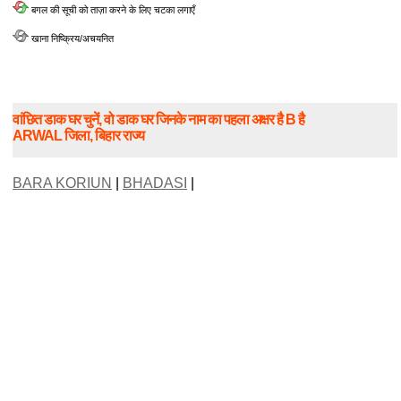
बगल की सूची को ताज़ा करने के लिए चटका लगाएँ
खाना निष्क्रिय/अचयनित
वांछित डाक घर चुनें, वो डाक घर जिनके नाम का पहला अक्षर है B है
ARWAL जिला, बिहार राज्य
BARA KORIUN
|
BHADASI
|