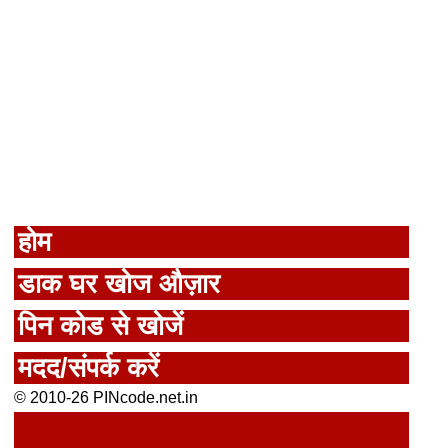
होम
डाक घर खोज औज़ार
पिन कोड से खोजें
मदद/संपर्क करें
© 2010-26 PINcode.net.in