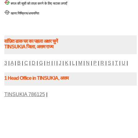
बगल की सूची को ताज़ा करने के लिए चटका लगाएँ
खाना निष्क्रिय/अचयनित
वांछित डाक घर का पहला अक्षर चुनें
TINSUKIA जिला, असम राज्य
3
|
A
|
B
|
C
|
D
|
G
|
H
|
I
|
J
|
K
|
L
|
M
|
N
|
P
|
R
|
S
|
T
|
U
|
1 Head Office in TINSUKIA, असम
TINSUKIA 786125
|