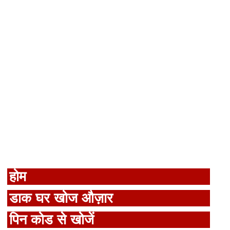
होम
डाक घर खोज औज़ार
पिन कोड से खोजें