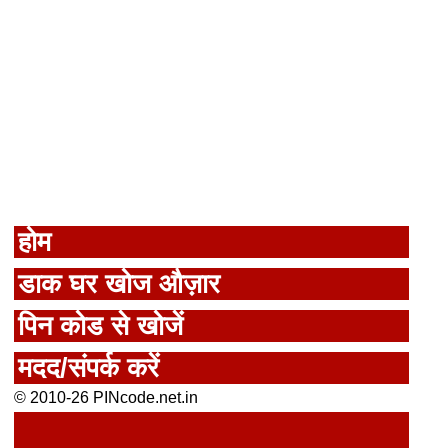
होम
डाक घर खोज औज़ार
पिन कोड से खोजें
मदद/संपर्क करें
© 2010-26 PINcode.net.in