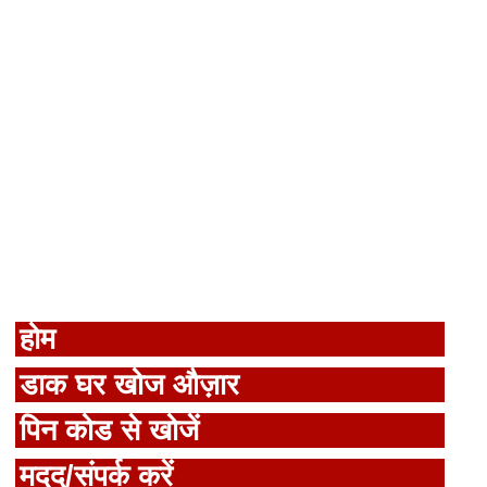
होम
डाक घर खोज औज़ार
पिन कोड से खोजें
मदद/संपर्क करें